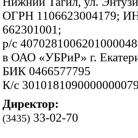
Нижний Тагил, ул. Энтузи
ОГРН 1106623004179; И
662301001;
р/с 4070281006201000048
в ОАО «УБРиР» г. Екатер
БИК 0466577795
К/с 301018109000000007
Директор:
33-02-70
(3435)